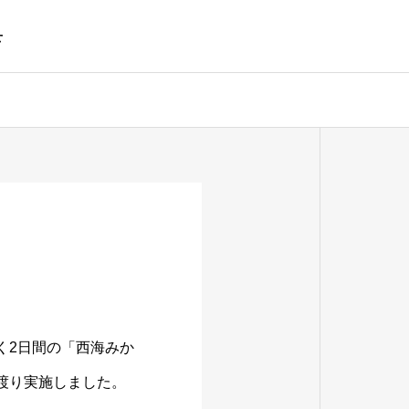
せ
く2日間の「西海みか
に渡り実施しました。