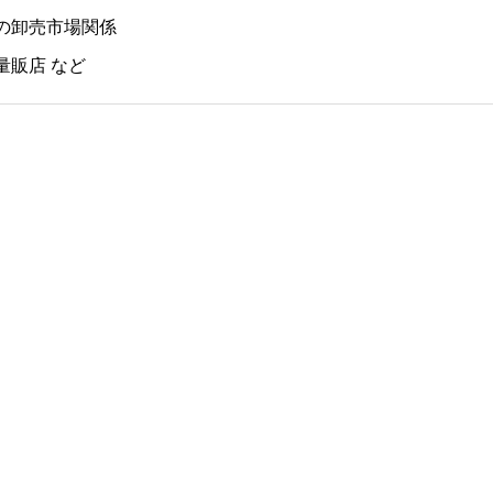
の卸売市場関係
量販店 など