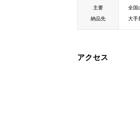
主要
全国
納品先
大手
アクセス