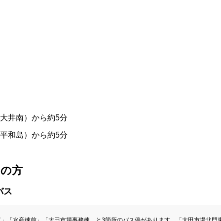
（大井南）から約5分
（平和島）から約5分
用の方
バス
東」「水産棟前」「大田市場事務棟」と3箇所のバス停があります。「大田市場北門