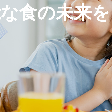
能
な
食
の
未
来
を