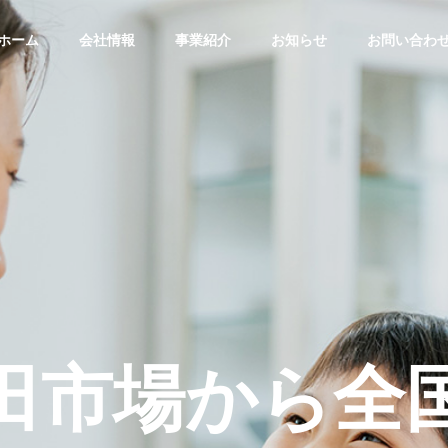
ホーム
会社情報
事業紹介
お知らせ
お問い合わ
田
市
場
か
ら
全