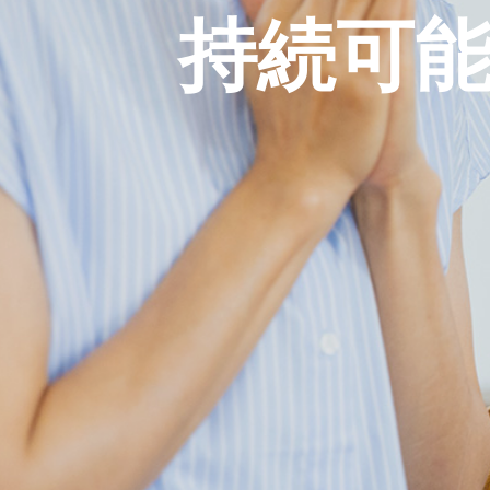
持
続
可