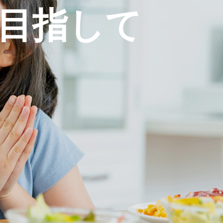
目
指
し
て