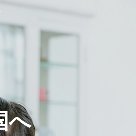
せ
国
へ